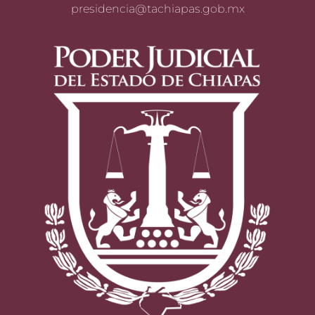
presidencia@tachiapas.gob.mx