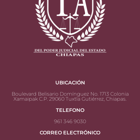
UBICACIÓN
Boulevard Belisario Domínguez No. 1713 Colonia
Xamaipak C.P. 29060 Tuxtla Gutiérrez, Chiapas.
TELEFONO
961 346 9030
CORREO ELECTRÓNICO