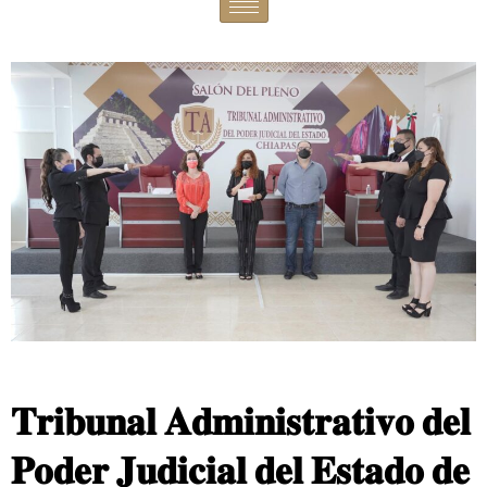
𝐓𝐫𝐢𝐛𝐮𝐧𝐚𝐥 𝐀𝐝𝐦𝐢𝐧𝐢𝐬𝐭𝐫𝐚𝐭𝐢𝐯𝐨 𝐝𝐞𝐥
𝐏𝐨𝐝𝐞𝐫 𝐉𝐮𝐝𝐢𝐜𝐢𝐚𝐥 𝐝𝐞𝐥 𝐄𝐬𝐭𝐚𝐝𝐨 𝐝𝐞