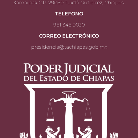
Xamaipak C.P. 29060 Tuxtla Gutiérrez, Chiapas.
TELEFONO
961 346 9030
CORREO ELECTRÓNICO
presidencia@tachiapas.gob.mx