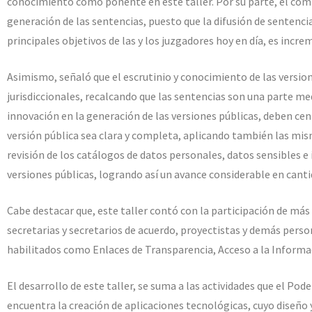
conocimiento como ponente en este taller. Por su parte, el com
generación de las sentencias, puesto que la difusión de sentencia
principales objetivos de las y los juzgadores hoy en día, es incre
Asimismo, señaló que el escrutinio y conocimiento de las version
jurisdiccionales, recalcando que las sentencias son una parte me
innovación en la generación de las versiones públicas, deben cen
versión pública sea clara y completa, aplicando también las mism
revisión de los catálogos de datos personales, datos sensibles e 
versiones públicas, logrando así un avance considerable en cantid
Cabe destacar que, este taller contó con la participación de más 
secretarias y secretarios de acuerdo, proyectistas y demás person
habilitados como Enlaces de Transparencia, Acceso a la Informa
El desarrollo de este taller, se suma a las actividades que el Pode
encuentra la creación de aplicaciones tecnológicas, cuyo diseño y