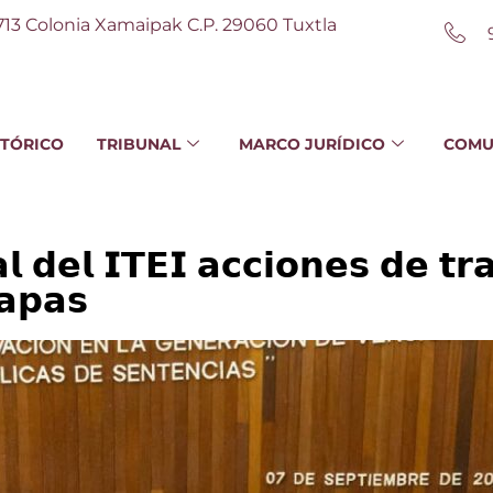
713 Colonia Xamaipak C.P. 29060 Tuxtla
STÓRICO
TRIBUNAL
MARCO JURÍDICO
COMU
𝗹 𝗱𝗲𝗹 𝗜𝗧𝗘𝗜 𝗮𝗰𝗰𝗶𝗼𝗻𝗲𝘀 𝗱𝗲 𝘁𝗿
𝗮𝗽𝗮𝘀