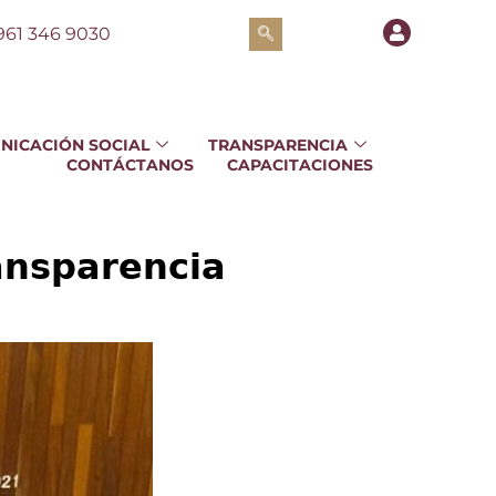
961 346 9030
NICACIÓN SOCIAL
TRANSPARENCIA
CONTÁCTANOS
CAPACITACIONES
𝗮𝗻𝘀𝗽𝗮𝗿𝗲𝗻𝗰𝗶𝗮