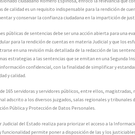
isionado ciudadano Romero Espinosa, enfocó la relevancia que conl
s de calidad es un requisito indispensable para la rendición de cuen
mentar y conservar la confianza ciudadana en la impartición de justi
es públicas de sentencias debe ser una acción abierta para una eva
dular para la rendición de cuentas en materia Judicial y que los es
trarse en una revisión más detallada de la redacción de las senten
as estrategias a las sentencias que se emitan en una Segunda Insta
información confidencial, con la finalidad de simplificar y estanda
ad y calidad.
de 165 servidoras y servidores públicos, entre ellos, magistradas, 
al adscrito a los diversos juzgados, salas regionales y tribunales
ción Pública y Protección de Datos Personales.
r Judicial del Estado realiza para priorizar el acceso a la Informaci
 funcionalidad permite poner a disposición de las y los justiciable