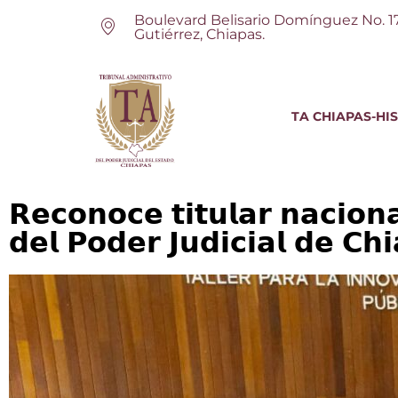
Boulevard Belisario Domínguez No. 1
Gutiérrez, Chiapas.
TA CHIAPAS-HI
𝗥𝗲𝗰𝗼𝗻𝗼𝗰𝗲 𝘁𝗶𝘁𝘂𝗹𝗮𝗿 𝗻𝗮𝗰𝗶𝗼𝗻
𝗱𝗲𝗹 𝗣𝗼𝗱𝗲𝗿 𝗝𝘂𝗱𝗶𝗰𝗶𝗮𝗹 𝗱𝗲 𝗖𝗵