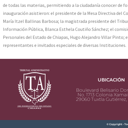
de todas las materias, permitiendo a la ciudadanía conocer de f
inauguración asistieron: el presidente de la Mesa Directiva del C
María Itzel Ballinas Barbosa; la magistrada presidente del Tribu
Información Pública, Blanca Esthela Coutiño Sánchez; el comisi
Personales del Estado de Chiapas, Hugo Alejandro Villar Pinto; el
representantes e invitados especiales de diversas Instituciones.
UBICACIÓN
Boulevard Belisario D
No. 1713 Colonia Xamai
29060 Tuxtla Gutiérrez,
© Copyright - To