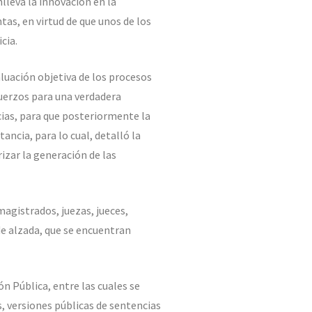
leva la innovación en la
tas, en virtud de que unos de los
cia.
luación objetiva de los procesos
fuerzos para una verdadera
cias, para que posteriormente la
ncia, para lo cual, detalló la
rizar la generación de las
magistrados, juezas, jueces,
 de alzada, que se encuentran
ón Pública, entre las cuales se
s, versiones públicas de sentencias