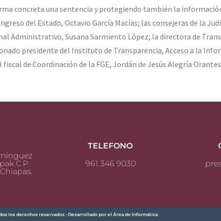
orma concreta una sentencia y protegiendo también la información
ongreso del Estado, Octavio García Macías; las consejeras de la Judi
nal Administrativo, Susana Sarmiento López; la directora de Trans
onado presidente del Instituto de Transparencia, Acceso a la Info
 fiscal de Coordinación de la FGE, Jordán de Jesús Alegría Orantes;
TELEFONO
omínguez
pak C.P.
961 346 9030
pre
 Chiapas.
dos los derechos reservados - Desarrollado por el Área de Informática