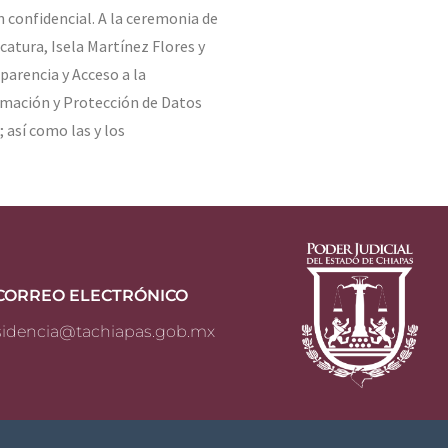
 confidencial. A la ceremonia de
catura, Isela Martínez Flores y
parencia y Acceso a la
rmación y Protección de Datos
 así como las y los
CORREO ELECTRÓNICO
sidencia@tachiapas.gob.mx