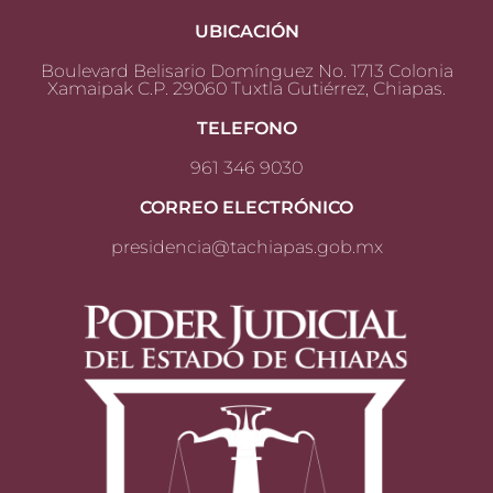
UBICACIÓN
Boulevard Belisario Domínguez No. 1713 Colonia
Xamaipak C.P. 29060 Tuxtla Gutiérrez, Chiapas.
TELEFONO
961 346 9030
CORREO ELECTRÓNICO
presidencia@tachiapas.gob.mx