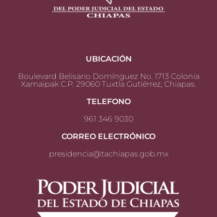
UBICACIÓN
Boulevard Belisario Domínguez No. 1713 Colonia
Xamaipak C.P. 29060 Tuxtla Gutiérrez, Chiapas.
TELEFONO
961 346 9030
CORREO ELECTRÓNICO
presidencia@tachiapas.gob.mx