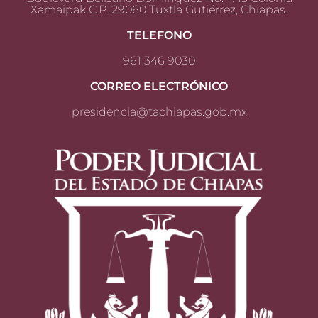
Xamaipak C.P. 29060 Tuxtla Gutiérrez, Chiapas.
TELEFONO
961 346 9030
CORREO ELECTRÓNICO
presidencia@tachiapas.gob.mx