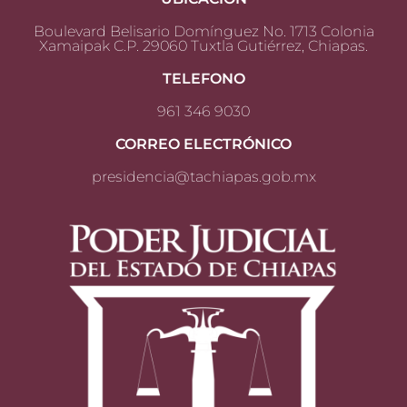
Boulevard Belisario Domínguez No. 1713 Colonia
Xamaipak C.P. 29060 Tuxtla Gutiérrez, Chiapas.
TELEFONO
961 346 9030
CORREO ELECTRÓNICO
presidencia@tachiapas.gob.mx