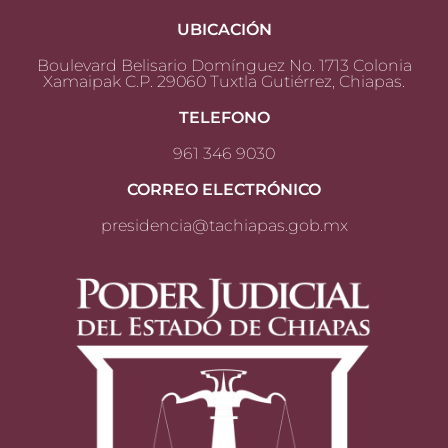
UBICACIÓN
Boulevard Belisario Domínguez No. 1713 Colonia
Xamaipak C.P. 29060 Tuxtla Gutiérrez, Chiapas.
TELEFONO
961 346 9030
CORREO ELECTRÓNICO
presidencia@tachiapas.gob.mx