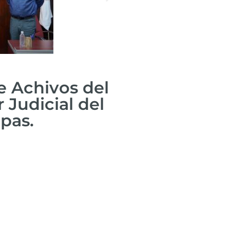
e Achivos del
 Judicial del
apas.