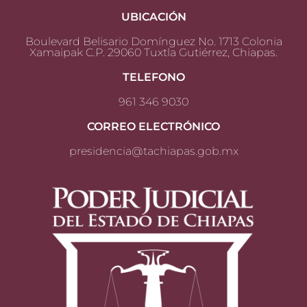
UBICACIÓN
Boulevard Belisario Domínguez No. 1713 Colonia
Xamaipak C.P. 29060 Tuxtla Gutiérrez, Chiapas.
TELEFONO
961 346 9030
CORREO ELECTRÓNICO
presidencia@tachiapas.gob.mx